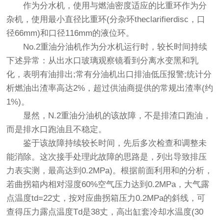
作为分水机，使用与燃油密度适应的比重环作为分
杂机，使用最小直径比重环(分杂环theclarifierdisc，口
径66mm)和口径116mm的液位环。
No.2重油分油机作为分水机运行时，较长时间持续
下述异常：从出水口玻璃观察镜看到分离水变黑和乳
化，表明有油排出;常有分油机出口排油低压报警;统计分
析燃油出渣率高达2%，超过供油商提供的常规出渣率(约
1%)。
显然，N.2重油分油机的该故障，不是排渣口跑油，
而是排水口跑油且不稳定。
鉴于该故障持续较长时间，先后多次检查和调整未
能消除。这次接手处理此故障的思路是，列出导致排压
力表实测，最高达到0.2MPa)。根据前面利用和的分析，
若曲拐箱内相对湿度60%空气压力达到0.2MPa，大气露
点温度td=22丈，按对应曲拐箱压力0.2MPa的斜线，可
查得压力露点温度Td是38丈，高出缸套冷却水温度(30