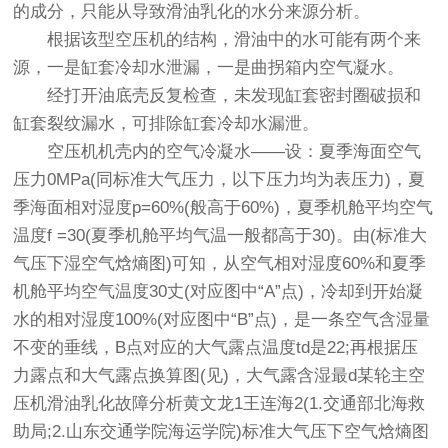
的成分，只能从导致滑油乳化的水分来源分析。
根据该型空压机的结构，滑油中的水可能有两个来
源，一是缸套冷却水泄漏，一是曲拐箱内空气凝水。
经打开油底壳反复检查，未发现缸套密封圈破损和
缸套裂纹漏水，可排除缸套冷却水漏泄。
空压机机壳内的空气冷凝水――设：夏季海面空气
压力0MPa(同标准大气压力，以下压力均为表压力)，夏
季海面相对湿度p=60%(般高于60%)，夏季机舱平均空气
温度f =30(夏季机舱平均气温一般都高于30)。由(标准大
气压下湿空气焓熵图)可知，从空气相对湿度60%和夏季
机舱平均空气温度30丈(对应图中“A”点)，冷却到开始凝
水的相对湿度100%(对应图中“B”点)，是一条空气含湿量
不变的垂线，B点对应的大气露点温度td是22;再根据压
力露点和大气露点换算图(见)，大气露含湿最d某轮主空
压机滑油乳化故障分析黄文龙1王连海2(1.交通部北海救
助局;2.山东交通学院海运学院)标准大气压下空气焓熵图