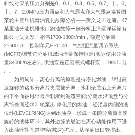
斜线对应的压力分别是0、0.1、0.3、0.5、0.7、丨。0、
丨。7、2.0MPa压力露点和大气露点和大气露点换算图
某轮主空压机滑油乳化故障分析――黄文龙王连海。47
某重油分油机排水口跑油故障一例分析上海远洋运输有
限公司吴文发王相伟1700-1800r/min，额定分油量
21500L/h，控制单元EPC-41，气控恒流量调节系统
(MCFR)调节进分油机燃油流量保持恒定(实际使用分油
量3400L/h左右)，供油泵是正容积式螺杆泵，1990年出
厂。
如所周知，离心分离的原理是待净化燃油，经过高
速旋转的诸多分离片夹层被分离：水和杂质沿上分离片
的下平面被甩出最后积聚到泥渣空间;分离水沿顶盘与分
离筒盖间经水叶轮泵出;净化后的燃油，经顶盘内部的液
位环(LEVELRING)达到出油腔，形成一条随分离筒高速
旋转的液体环带，其外边缘的燃油在离心动能作用下进
入出油叶轮孔道增容(减速)扩压，从净油出口管排出。