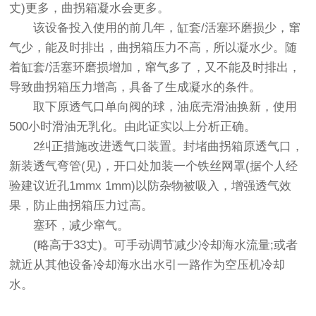
丈)更多，曲拐箱凝水会更多。
该设备投入使用的前几年，缸套/活塞环磨损少，窜
气少，能及时排出，曲拐箱压力不高，所以凝水少。随
着缸套/活塞环磨损增加，窜气多了，又不能及时排出，
导致曲拐箱压力增高，具备了生成凝水的条件。
取下原透气口单向阀的球，油底壳滑油换新，使用
500小时滑油无乳化。由此证实以上分析正确。
2纠正措施改进透气口装置。封堵曲拐箱原透气口，
新装透气弯管(见)，开口处加装一个铁丝网罩(据个人经
验建议近孔1mmx 1mm)以防杂物被吸入，增强透气效
果，防止曲拐箱压力过高。
塞环，减少窜气。
(略高于33丈)。可手动调节减少冷却海水流量;或者
就近从其他设备冷却海水出水引一路作为空压机冷却
水。